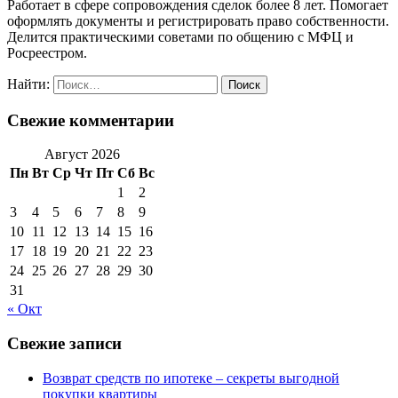
Работает в сфере сопровождения сделок более 8 лет. Помогает
оформлять документы и регистрировать право собственности.
Делится практическими советами по общению с МФЦ и
Росреестром.
Найти:
Свежие комментарии
Август 2026
Пн
Вт
Ср
Чт
Пт
Сб
Вс
1
2
3
4
5
6
7
8
9
10
11
12
13
14
15
16
17
18
19
20
21
22
23
24
25
26
27
28
29
30
31
« Окт
Свежие записи
Возврат средств по ипотеке – секреты выгодной
покупки квартиры