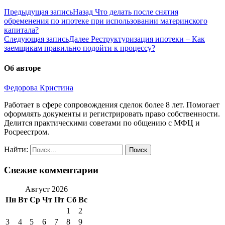
Предыдущая запись
Назад
Что делать после снятия
обременения по ипотеке при использовании материнского
капитала?
Следующая запись
Далее
Реструктуризация ипотеки – Как
заемщикам правильно подойти к процессу?
Об авторе
Федорова Кристина
Работает в сфере сопровождения сделок более 8 лет. Помогает
оформлять документы и регистрировать право собственности.
Делится практическими советами по общению с МФЦ и
Росреестром.
Найти:
Свежие комментарии
Август 2026
Пн
Вт
Ср
Чт
Пт
Сб
Вс
1
2
3
4
5
6
7
8
9