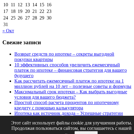
10
11
12
13
14
15
16
17
18
19
20
21
22
23
24
25
26
27
28
29
30
31
« Окт
Свежие записи
Возврат средств по ипотеке – секреты выгодной
покупки квартиры
10 эффективных способов увеличить ежемесячный
платеж по ипотеке – финансовая стратегия для вашего
будущего
Как рассчитать ежемесячный платеж по ипотеке на 1
миллион рублей на 10 лет – полезные советы и формулы
Максимальный срок ипотеки – Как выбрать выгодные
условия для вашего бюджета?
Простой способ расчета процентов по ипотечному
кредиту с помощью калькулятора
Ипотека как источник дохода – Успешные стратегии
заработка на квартире
Этот сайт использует файлы cookie для улучшения работы.
Идеи для ремонта квартиры в Кургане – выбираем стиль
Продолжая пользоваться сайтом, вы соглашаетесь с нашей
и материалы для вашего интерьера