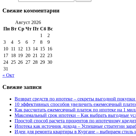
Свежие комментарии
Август 2026
Пн
Вт
Ср
Чт
Пт
Сб
Вс
1
2
3
4
5
6
7
8
9
10
11
12
13
14
15
16
17
18
19
20
21
22
23
24
25
26
27
28
29
30
31
« Окт
Свежие записи
Возврат средств по ипотеке – секреты выгодной покупки
10 эффективных способов увеличить ежемесячный платеж
Как рассчитать ежемесячный платеж по ипотеке на 1 мил
Максимальный срок ипотеки – Как выбрать выгодные ус
Простой способ расчета процентов по ипотечному креди
Ипотека как источник дохода – Успешные стратегии зара
Идеи для ремонта квартиры в Кургане – выбираем стиль 