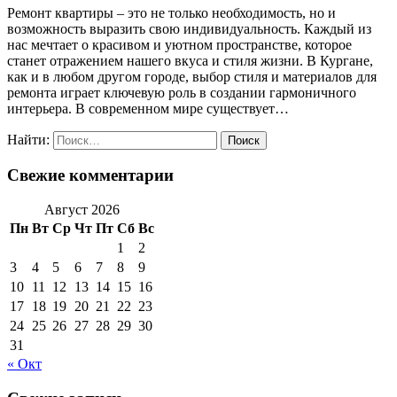
Ремонт квартиры – это не только необходимость, но и
возможность выразить свою индивидуальность. Каждый из
нас мечтает о красивом и уютном пространстве, которое
станет отражением нашего вкуса и стиля жизни. В Кургане,
как и в любом другом городе, выбор стиля и материалов для
ремонта играет ключевую роль в создании гармоничного
интерьера. В современном мире существует…
Найти:
Свежие комментарии
Август 2026
Пн
Вт
Ср
Чт
Пт
Сб
Вс
1
2
3
4
5
6
7
8
9
10
11
12
13
14
15
16
17
18
19
20
21
22
23
24
25
26
27
28
29
30
31
« Окт