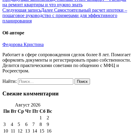
на ремонт квартиры и что нужно знать
Следующая запись
Далее
Самостоятельный расчет ипотеки –
пошаговое руководство с примерами для эффективного
планирования
Об авторе
Федорова Кристина
Работает в сфере сопровождения сделок более 8 лет. Помогает
оформлять документы и регистрировать право собственности.
Делится практическими советами по общению с МФЦ и
Росреестром.
Найти:
Свежие комментарии
Август 2026
Пн
Вт
Ср
Чт
Пт
Сб
Вс
1
2
3
4
5
6
7
8
9
10
11
12
13
14
15
16