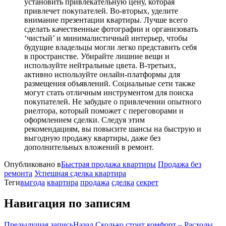
установить привлекательную цену, которая
привлечет покупателей. Во-вторых, уделите
внимание презентации квартиры. Лучше всего
сделать качественные фотографии и организовать
‘чистый’ и минималистичный интерьер, чтобы
будущие владельцы могли легко представить себя
в пространстве. Убирайте лишние вещи и
используйте нейтральные цвета. В-третьих,
активно используйте онлайн-платформы для
размещения объявлений. Социальные сети также
могут стать отличным инструментом для поиска
покупателей. Не забудьте о привлечении опытного
риелтора, который поможет с переговорами и
оформлением сделки. Следуя этим
рекомендациям, вы повысите шансы на быструю и
выгодную продажу квартиры, даже без
дополнительных вложений в ремонт.
Опубликовано в
Быстрая продажа квартиры
Продажа без
ремонта
Успешная сделка квартира
Теги
выгода
квартира
продажа
сделка
секрет
Навигация по записям
Предыдущая запись
Назад
Сколько стоит комфорт – Расходы